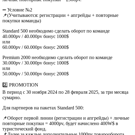
➖ Условие №2
📌(Учитываются: регистрации + апгрейды + повторные
покупки команды)
Standard 500 необходимо сделать оборот по команде
40.000pv / 40.000pv бонус 1000$
или
60.000pv / 60.000pv бонус 2000$
Premium 2000 необходимо сделать оборот по команде
30.000pv / 30.000pv бонус 1000$
или
50.000pv / 50.000pv бонус 2000$
2️⃣ PROMOTION
В период с 30 ноября 2024 по 28 февраля 2025, за три месяца
сумарно.
Для партнеров на пакетах Standard 500:
📌Оборот первой линии (регистрации и апгрейды) + личные
повторные покупки = 4000pv, будет начислено 400W$ в
туристический фонд.
📌Далее за каждые дополнительные 1000pv товарооборота