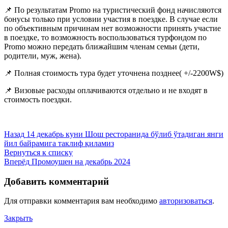
📌 По результатам Promo на туристический фонд начисляются
бонусы только при условии участия в поездке. В случае если
по объективным причинам нет возможности принять участие
в поездке, то возможность воспользоваться турфондом по
Promo можно передать ближайшим членам семьи (дети,
родители, муж, жена).
📌 Полная стоимость тура будет уточнена позднее( +/-2200W$)
📌 Визовые расходы оплачиваются отдельно и не входят в
стоимость поездки.
Назад
14 декабрь куни Шош ресторанида бўлиб ўтадиган янги
йил байрамига таклиф қиламиз
Вернуться к списку
Вперёд
Промоушен на декабрь 2024
Добавить комментарий
Для отправки комментария вам необходимо
авторизоваться
.
Закрыть