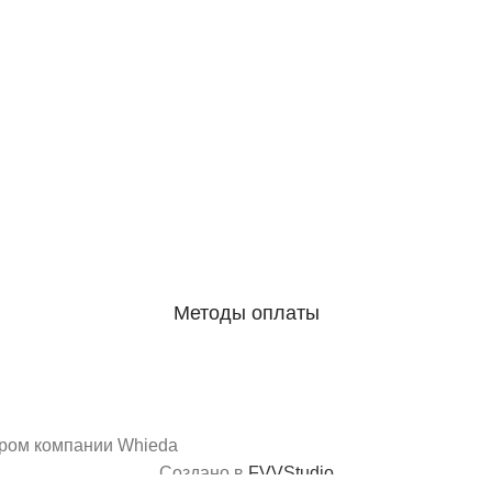
Методы оплаты
Скачать каталог
ёром компании Whieda
Создано в
FVVStudio