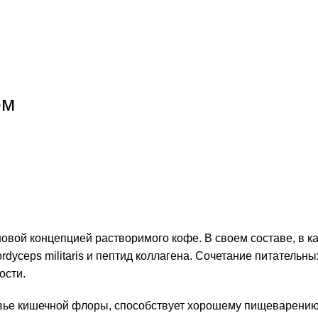
ом
овой концепцией растворимого кофе. В своем составе, в к
dyceps militaris и пептид коллагена. Сочетание питательн
ости.
вье кишечной флоры, способствует хорошему пищеварению